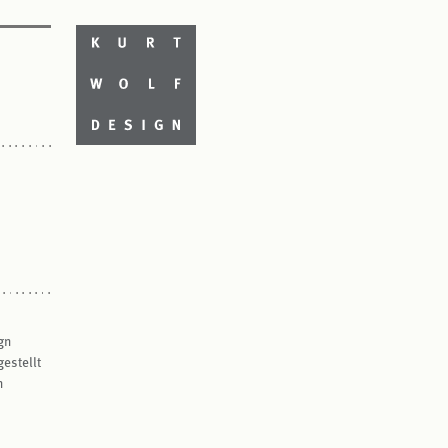
gn
estellt
n