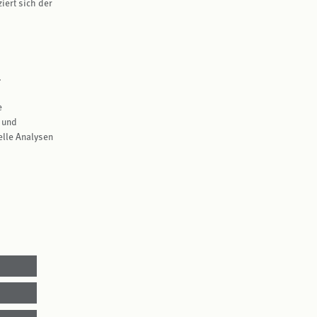
iert sich der
.
e
 und
elle Analysen