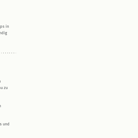
ps in
ndig
h
au zu
h
ds und