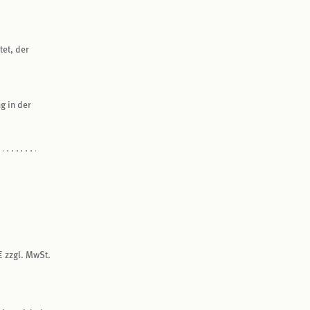
et, der
g in der
€ zzgl. MwSt.