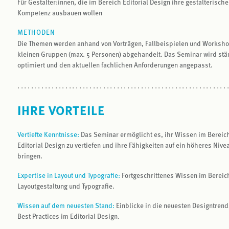
Für Gestalter:innen, die im Bereich Editorial Design ihre gestalterische
Kompetenz ausbauen wollen
METHODEN
Die Themen werden anhand von Vorträgen, Fallbeispielen und Worksho
kleinen Gruppen (max. 5 Personen) abgehandelt. Das Seminar wird stä
optimiert und den aktuellen fachlichen Anforderungen angepasst.
IHRE VORTEILE
Vertiefte Kenntnisse:
Das Seminar ermöglicht es, ihr Wissen im Bereic
Editorial Design zu vertiefen und ihre Fähigkeiten auf ein höheres Nive
bringen.
Expertise in Layout und Typografie:
Fortgeschrittenes Wissen im Bereic
Layoutgestaltung und Typografie.
Wissen auf dem neuesten Stand:
Einblicke in die neuesten Designtren
Best Practices im Editorial Design.