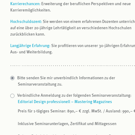
Karrierechancen:
Erweiterung der beruflichen Perspektiven und neue
Karrieremöglichkeiten.
Hochschuldozent:
Sie werden von einem erfahrenen Dozenten unterricht
auf eine über 20-jährige Lehrtätigkeit an verschiedenen Hochschulen
zurückblicken kann.
Langjährige Erfahrung:
Sie profitieren von unserer 30-jährigen Erfahrun
Aus- und Weiterbildung.
Bitte senden Sie mir unverbindlich Informationen zu der
Seminarveranstaltung zu.
Verbindliche Anmeldung zu der folgenden Seminarveranstaltung:
Editorial Design professionell – Mastering Magazines
Preis für 1-tägiges Seminar: 890,– € zzgl. MwSt. / Ausland: 990,– 
Inklusive Seminarunterlagen, Zertifikat und Mittagessen